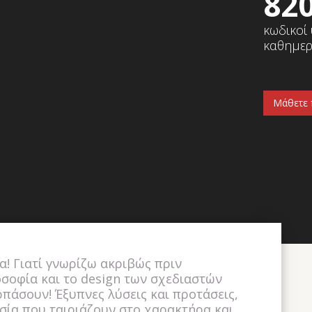
82
κωδικοί
καθημερ
Μάθετε 
α! Γιατί γνωρίζω ακριβώς πριν
οσοφία και το design των σχεδιαστών
αρπάσουν! Έξυπνες λύσεις και προτάσεις,
σία που ταιριάζουν στο χαρακτήρα και